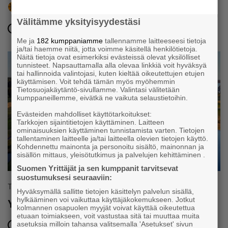
15.8. Katukoris,
Kävelykatu Janne
Välitämme yksityisyydestäsi
15.8.2026 klo 00:00 – 00:00
Me ja
182 kumppaniamme
tallennamme laitteeseesi tietoja
ja/tai haemme niitä, jotta voimme käsitellä henkilötietoja.
Näitä tietoja ovat esimerkiksi evästeissä olevat yksilölliset
tunnisteet. Napsauttamalla alla olevaa linkkiä voit hyväksyä
tai hallinnoida valintojasi, kuten kieltää oikeutettujen etujen
käyttämisen. Voit tehdä tämän myös myöhemmin
Tietosuojakäytäntö-sivullamme. Valintasi välitetään
kumppaneillemme, eivätkä ne vaikuta selaustietoihin.
Evästeiden mahdolliset käyttötarkoitukset:
Tarkkojen sijaintitietojen käyttäminen. Laitteen
ominaisuuksien käyttäminen tunnistamista varten. Tietojen
tallentaminen laitteelle ja/tai laitteella olevien tietojen käyttö.
Kohdennettu mainonta ja personoitu sisältö, mainonnan ja
sisällön mittaus, yleisötutkimus ja palvelujen kehittäminen .
Suomen Yrittäjät ja sen kumppanit tarvitsevat
suostumuksesi seuraaviin:
Tapahtuma
Hyväksymällä sallitte tietojen käsittelyn palvelun sisällä,
hylkääminen voi vaikuttaa käyttäjäkokemukseen. Jotkut
Yrittäjien SM-golf
kolmannen osapuolen myyjät voivat käyttää oikeutettua
etuaan toimiakseen, voit vastustaa sitä tai muuttaa muita
asetuksia milloin tahansa valitsemalla 'Asetukset' sivun
20.8.2026 klo 07:30 – 17:00