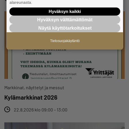
alareunasta.
Hyväksyn kaikki
Hyväksyn välttämättömät
Näytä käyttötarkoitukset
Tietosuojakäytäntö
Markkinat, näyttelyt ja messut
Kylämarkkinat 2026
22.8.2026 klo 09:00 – 13:00