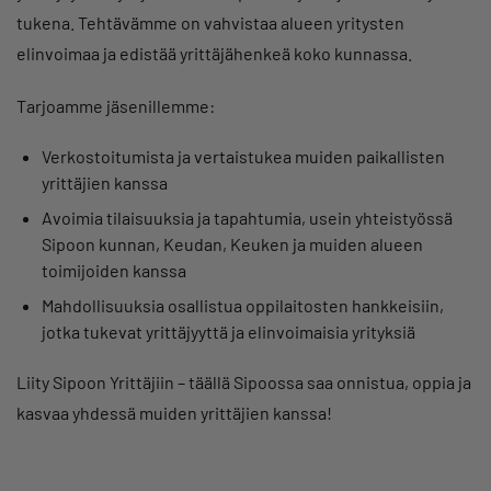
tukena. Tehtävämme on vahvistaa alueen yritysten
elinvoimaa ja edistää yrittäjähenkeä koko kunnassa.
Tarjoamme jäsenillemme:
Verkostoitumista ja vertaistukea muiden paikallisten
yrittäjien kanssa
Avoimia tilaisuuksia ja tapahtumia, usein yhteistyössä
Sipoon kunnan, Keudan, Keuken ja muiden alueen
toimijoiden kanssa
Mahdollisuuksia osallistua oppilaitosten hankkeisiin,
jotka tukevat yrittäjyyttä ja elinvoimaisia yrityksiä
Liity Sipoon Yrittäjiin – täällä Sipoossa saa onnistua, oppia ja
kasvaa yhdessä muiden yrittäjien kanssa!