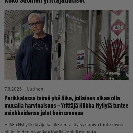
7.8.2026
Uutinen
Parikkalassa toimii yhä liike, jollainen alkaa olla
muualla harvinaisuus – Yrittäjä Hilkka Myllylä tuntee
asiakkaidensa jalat kuin omansa
Hilkka Myllylän kivijalkaliikkeestä löytyy sopiva tuote myös
niille, joiden on vaikea löytää kenkiä muualta.