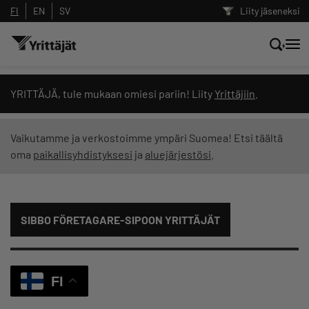
FI
EN
SV
Liity jäseneksi
Hae sivustolta tai kysy suoraan
YRITTÄJÄ, tule mukaan omiesi pariin! Liity
Yrittäjiin
.
Yrittäjien tekoälyltä
Vaikutamme ja verkostoimme ympäri Suomea! Etsi täältä
oma
paikallisyhdistyksesi
ja
aluejärjestösi
.
Hae
Suodata hakutuloksia: näytä kaikki sisältö
SIBBO FÖRETAGARE-SIPOON YRITTÄJÄT
FI