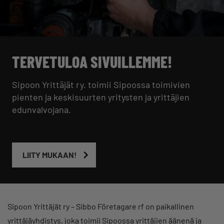
TERVETULOA SIVUILLEMME!
Sipoon Yrittäjät ry. toimii Sipoossa toimivien
pienten ja keskisuurten yritysten ja yrittäjien
edunvalvojana.
LIITY MUKAAN!
Sipoon Yrittäjät ry – Sibbo Företagare rf on paikallinen
yrittäjäyhdistys, joka toimii Sipoossa yrittäjien äänenä ja