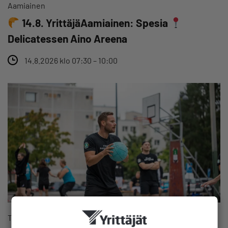
Aamiainen
14.8. YrittäjäAamiainen: Spesia
Delicatessen Aino Areena
14.8.2026 klo 07:30 – 10:00
Tapahtuma