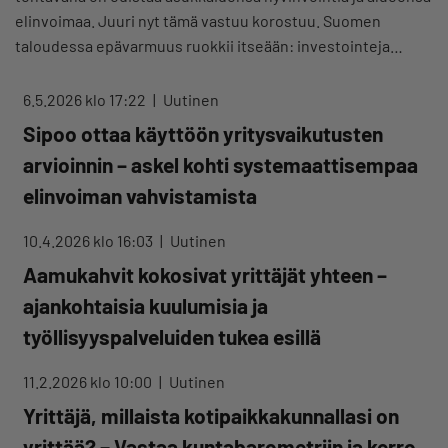
elinvoimaa. Juuri nyt tämä vastuu korostuu. Suomen
taloudessa epävarmuus ruokkii itseään: investointeja…
6.5.2026 klo 17:22
Uutinen
Sipoo ottaa käyttöön yritysvaikutusten
arvioinnin – askel kohti systemaattisempaa
elinvoiman vahvistamista
10.4.2026 klo 16:03
Uutinen
Aamukahvit kokosivat yrittäjät yhteen –
ajankohtaisia kuulumisia ja
työllisyyspalveluiden tukea esillä
11.2.2026 klo 10:00
Uutinen
Yrittäjä, millaista kotipaikkakunnallasi on
yrittää? − Vastaa kuntabarometriin ja kerro,