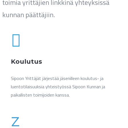
toimia yrittäjien linkkinä yhteyksissä
kunnan päättäjiin.

Koulutus
Sipoon Yrittäjät järjestää jäsenilleen koulutus- ja
luentotilaisuuksia yhteistyössä Sipoon Kunnan ja
paikallisten toimijoiden kanssa.
z