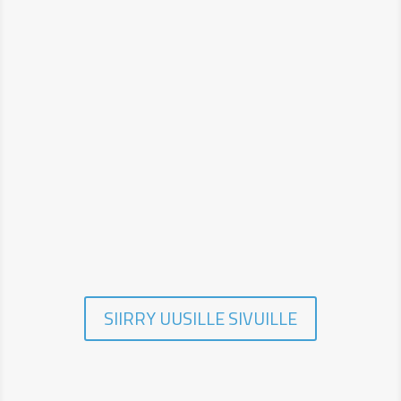
UUTISET
https://www.yrittajat.fi/paikallisyhdistykset/
sipoon-yrittajat/
SIIRRY UUSILLE SIVUILLE