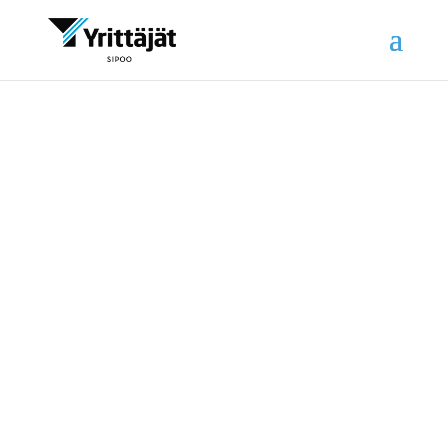
YRITTÄJÄT
Sipoon Yrittäjät ry. toimii Sipoossa