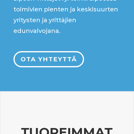
toimivien pienten ja keskisuurten
yritysten ja yrittäjien
edunvalvojana.
OTA YHTEYTTÄ
TUOREIMMAT