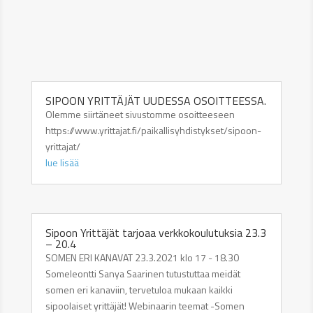
SIPOON YRITTÄJÄT UUDESSA OSOITTEESSA.
Olemme siirtäneet sivustomme osoitteeseen
https://www.yrittajat.fi/paikallisyhdistykset/sipoon-
yrittajat/
lue lisää
Sipoon Yrittäjät tarjoaa verkkokoulutuksia 23.3
– 20.4
SOMEN ERI KANAVAT 23.3.2021 klo 17 - 18.30
Someleontti Sanya Saarinen tutustuttaa meidät
somen eri kanaviin, tervetuloa mukaan kaikki
sipoolaiset yrittäjät! Webinaarin teemat -Somen